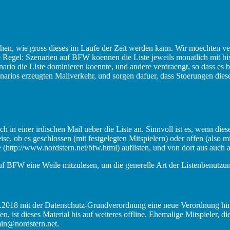
en, wie gross dieses im Laufe der Zeit werden kann. Wir moechten ver
de Regel: Szenarien auf BFW koennen die Liste jeweils monatlich mit bi
nario die Liste dominieren koennte, und andere verdraengt, so dass es b
rios erzeugten Mailverkehr, und sorgen dafuer, dass Stoerungen dieser 
h in einer irdischen Mail ueber die Liste an. Sinnvoll ist es, wenn di
se, ob es geschlossen (mit festgelegten Mitspielern) oder offen (also m
ttp://www.nordstern.net/bfw.html) auflisten, und von dort aus auch a
 auf BFW eine Weile mitzulesen, um die generelle Art der Listenbenutzu
018 mit der Datenschutz-Grundverordnung eine neue Verordnung hinsic
 ist dieses Material bis auf weiteres offline. Ehemalige Mitspieler, d
min@nordstern.net.