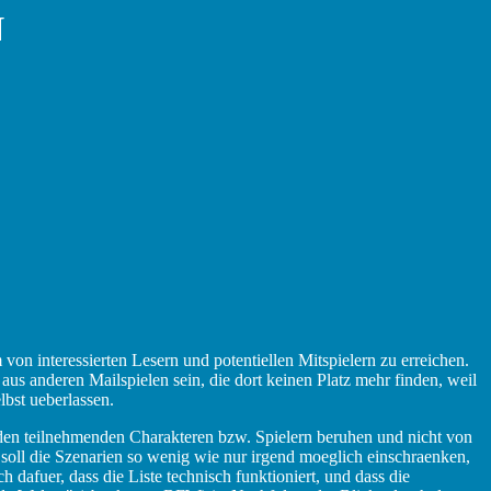
N
on interessierten Lesern und potentiellen Mitspielern zu erreichen.
us anderen Mailspielen sein, die dort keinen Platz mehr finden, weil
elbst ueberlassen.
 den teilnehmenden Charakteren bzw. Spielern beruhen und nicht von
 soll die Szenarien so wenig wie nur irgend moeglich einschraenken,
dafuer, dass die Liste technisch funktioniert, und dass die