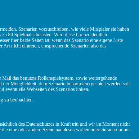
meiden, Szenarien vorzuschreiben, wie viele Mitspieler sie haben
s zu 80 Spielmails belasten. Wird diese Grenze deutlich
esser fuer beide Seiten ist, wenn das Szenario eine eigene Liste
Art nicht eintreten, entsprechende Szenarien also das
ese Mail das benutzte Rollenspielsystem, sowie weitergehende
it der Moeglichkeit, dem Szenario beizutreten) gespielt werden soll.
uf eventuelle Webseiten des Szenarios linken.
ng zu beobachten.
htlich des Datenschutzes in Kraft tritt und wir im Moment nicht
ie die eine oder andere Szene nachlesen wollen oder einfach nur aus