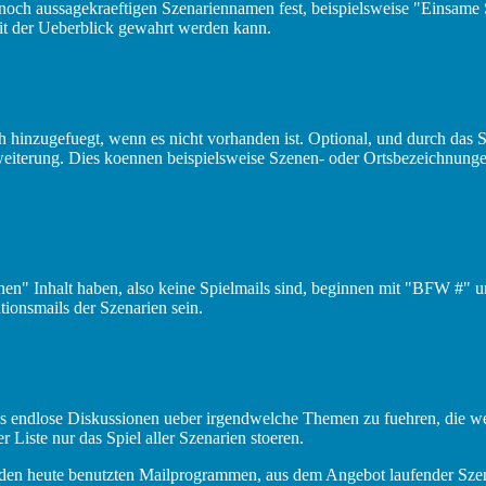
dennoch aussagekraeftigen Szenariennamen fest, beispielsweise "Einsam
mit der Ueberblick gewahrt werden kann.
 hinzugefuegt, wenn es nicht vorhanden ist. Optional, und durch das Sze
weiterung. Dies koennen beispielsweise Szenen- oder Ortsbezeichnunge
chen" Inhalt haben, also keine Spielmails sind, beginnen mit "BFW #" 
ionsmails der Szenarien sein.
ls endlose Diskussionen ueber irgendwelche Themen zu fuehren, die we
 Liste nur das Spiel aller Szenarien stoeren.
 den heute benutzten Mailprogrammen, aus dem Angebot laufender Szenar